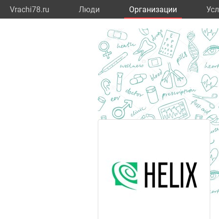
Vrachi78.ru
Люди
Организации
Усл