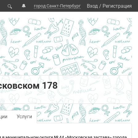
🔔
Вход
/
Регистрация
город Санкт-Петербург
🔍
сковском 178
ции
Услуги
я в муниципальном округе № 44 «Московская застава» города