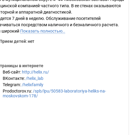
цинской компанией частного типа. В ее стенах оказываются
торной и аппаратной диагностикой.
дется 7 дней в неделю. Обслуживание посетителей
лачиваться посредством наличного и безналичного расчета.
ся широкий
Показать полностью…
Прием детей
: нет
траницы в интернете
Веб-сайт
:
http://helix.ru/
ВКонтакте
:
/helix_lab
Telegram
:
/helixfamily
Prodoctorov.ru
:
/spb/lpu/50583-laboratoriya-heliks-na-
moskovskom-178/