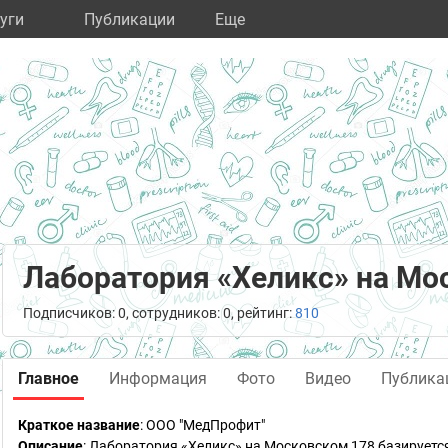
уги
Публикации
Eще
Лаборатория «Хеликс» на Мо
Подписчиков: 0, сотрудников: 0, рейтинг:
810
Главное
Информация
Фото
Видео
Публика
Краткое название
:
ООО "МедПрофит"
Описание
: Лаборатория «Хеликс» на Московском 178 базируетс