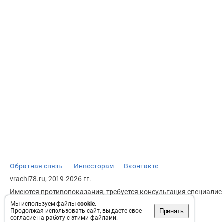
Обратная связь
Инвесторам
Вконтакте
vrachi78.ru, 2019-2026 гг.
Имеются противопоказания, требуется консультация специалист
заменяет прием врача.
Мы используем файлы
cookie
.
Принять
Продолжая использовать сайт, вы даете свое
Возрастное ограничение: 18+
согласие на работу с этими файлами.