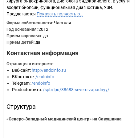
хирурга-эндокринолога, диетолога-эндокринолога. В услуги
входят биопсии, функциональная диагностика, УЗИ.
Предлагаются
Показать полностью…
Форма собственности
: Частная
Год основания
:
2012
Прием взрослых
: да
Прием детей
: да
Контактная информация
Страницы в интернете
Веб-сайт
:
http://endoinfo.ru
ВКонтакте
:
/endoinfo
Telegram
:
/endoinfo
Prodoctorov.ru
:
/spb/lpu/38688-severo-zapadnyy/
Структура
«Северо-Западный медицинский центр» на Савушкина