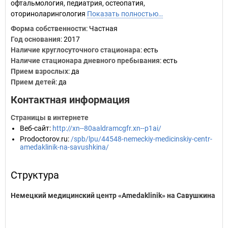
офтальмология, педиатрия, остеопатия,
оториноларингология
Показать полностью…
Форма собственности
: Частная
Год основания
:
2017
Наличие круглосуточного стационара
: есть
Наличие стационара дневного пребывания
: есть
Прием взрослых
: да
Прием детей
: да
Контактная информация
Страницы в интернете
Веб-сайт
:
http://xn--80aaldramcgfr.xn--p1ai/
Prodoctorov.ru
:
/spb/lpu/44548-nemeckiy-medicinskiy-centr-
amedaklinik-na-savushkina/
Структура
Немецкий медицинский центр «Amedaklinik» на Савушкина