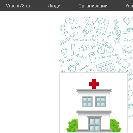
Vrachi78.ru
Люди
Организации
Усл