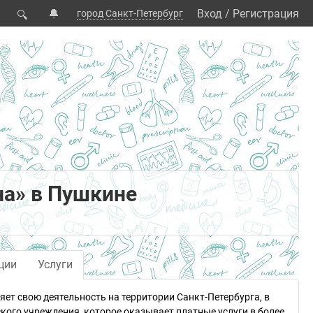
🔔
Вход
/
Регистрация
город Санкт-Петербург
🔍
а» в Пушкине
ции
Услуги
ет свою деятельность на территории Санкт-Петербурга, в
кого учреждения, которое оказывает платные услуги в более