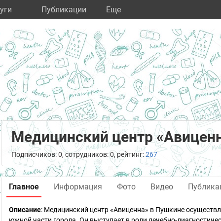
уги
Публикации
Eще
Медицинский центр «Авиценн
Подписчиков: 0, сотрудников: 0, рейтинг:
267
Главное
Информация
Фото
Видео
Публика
Описание
: Медицинский центр «Авиценна» в Пушкине осуществля
южной части города. Он выступает в роли лечебно-диагностичес