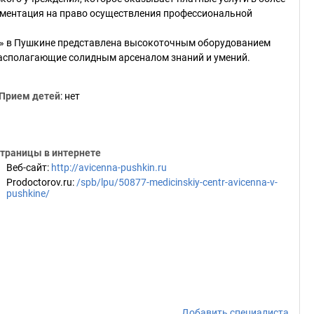
ументация на право осуществления профессиональной
а» в Пушкине представлена высокоточным оборудованием
располагающие солидным арсеналом знаний и умений.
Прием детей
: нет
траницы в интернете
Веб-сайт
:
http://avicenna-pushkin.ru
Prodoctorov.ru
:
/spb/lpu/50877-medicinskiy-centr-avicenna-v-
pushkine/
Добавить специалиста