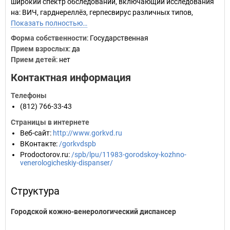
широкий спектр обследований, включающий исследования
на: ВИЧ, гарднереллёз, герпесвирус различных типов,
Показать полностью…
Форма собственности
: Государственная
Прием взрослых
: да
Прием детей
: нет
Контактная информация
Телефоны
(812) 766-33-43
Страницы в интернете
Веб-сайт
:
http://www.gorkvd.ru
ВКонтакте
:
/gorkvdspb
Prodoctorov.ru
:
/spb/lpu/11983-gorodskoy-kozhno-
venerologicheskiy-dispanser/
Структура
Городской кожно-венерологический диспансер