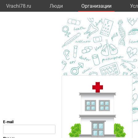
Vrachi78.ru
Люди
Организации
Усл