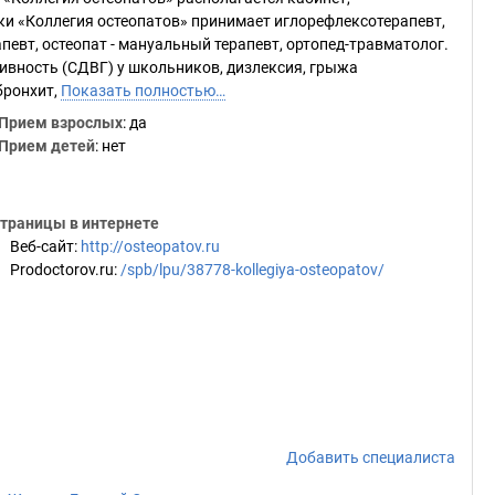
и «Коллегия остеопатов» принимает иглорефлексотерапевт,
апевт, остеопат - мануальный терапевт, ортопед-травматолог.
ивность (СДВГ) у школьников, дизлексия, грыжа
бронхит,
Показать полностью…
Прием взрослых
: да
Прием детей
: нет
траницы в интернете
Веб-сайт
:
http://osteopatov.ru
Prodoctorov.ru
:
/spb/lpu/38778-kollegiya-osteopatov/
Добавить специалиста