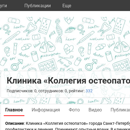
уги
Публикации
Eще
Клиника «Коллегия остеопат
Подписчиков: 0, сотрудников: 0, рейтинг:
332
Главное
Информация
Фото
Видео
Публика
Описание
: Клиника «Коллегия остеопатов» города Санкт-Пете
профилактики и лечения. Принимают опытные врачи. В клинике 