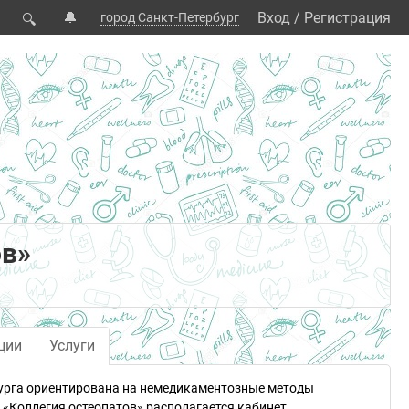
🔔
Вход
/
Регистрация
город Санкт-Петербург
🔍
ов»
ции
Услуги
рбурга ориентирована на немедикаментозные методы
«Коллегия остеопатов» располагается кабинет,