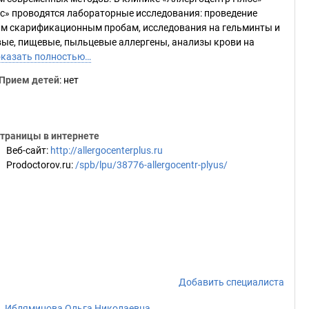
с» проводятся лабораторные исследования: проведение
ым скарификационным пробам, исследования на гельминты и
овые, пищевые, пыльцевые аллергены, анализы крови на
казать полностью…
Прием детей
: нет
траницы в интернете
Веб-сайт
:
http://allergocenterplus.ru
Prodoctorov.ru
:
/spb/lpu/38776-allergocentr-plyus/
Добавить специалиста
Ибляминова Ольга Николаевна