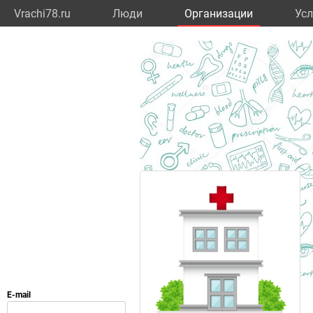
Vrachi78.ru
Люди
Организации
Усл