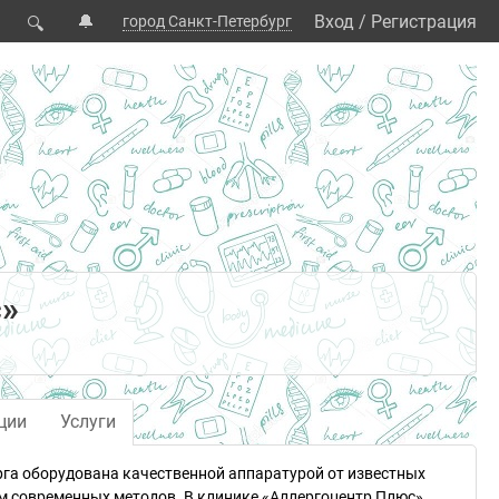
🔔
Вход
/
Регистрация
город Санкт-Петербург
🔍
с»
ции
Услуги
рга оборудована качественной аппаратурой от известных
ем современных методов. В клинике «Аллергоцентр Плюс»