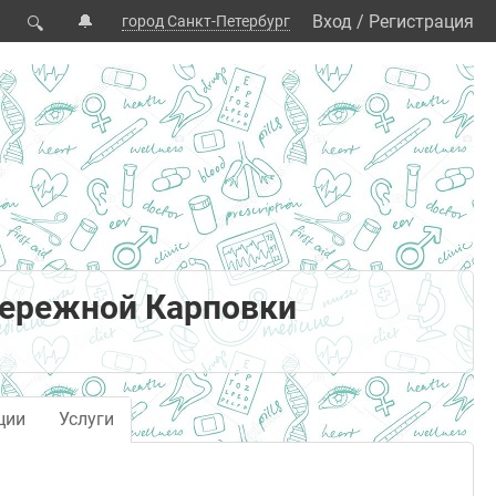
🔔
Вход
/
Регистрация
город Санкт-Петербург
🔍
бережной Карповки
ции
Услуги