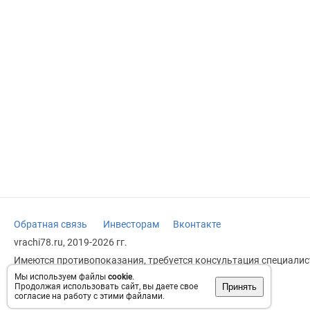
Обратная связь
Инвесторам
Вконтакте
vrachi78.ru, 2019-2026 гг.
Имеются противопоказания, требуется консультация специалист
заменяет прием врача.
Мы используем файлы
cookie
.
Принять
Продолжая использовать сайт, вы даете свое
Возрастное ограничение: 18+
согласие на работу с этими файлами.