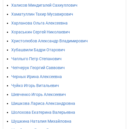
Халисов Миндигалей Сахиуллович
Хаматуллин Тахир Мусавирович
Харланова Ольга Алексеевна
Хораськин Сергей Николаевич
Христолюбов Александр Владимирович
Хубашвили Бадри Отарович
Чаплыго Петр Степанович
Чепчерук Георгий Саввович
Черных Ирина Алексеевна
Чуйко Игорь Витальевич
Шевченко Игорь Алексеевич
Шишкова Лариса Александровна
Шолохова Екатерина Валерьевна
Шушкина Наталия Михайловна