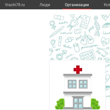
Vrachi78.ru
Люди
Организации
Усл