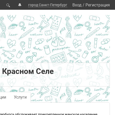
🔔
Вход
/
Регистрация
город Санкт-Петербург
🔍
 Красном Селе
ции
Услуги
тербурга обслуживает прикрепленное женское население