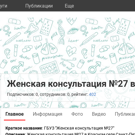
уги
Публикации
Eще
Женская консультация №27 в
Подписчиков: 0, сотрудников: 0, рейтинг:
402
Главное
Информация
Фото
Видео
Публика
Краткое название
:
ГБУЗ "Женская консультация №27"
Описание
: Женская консультация №27 в Красном селе Санкт-Пе