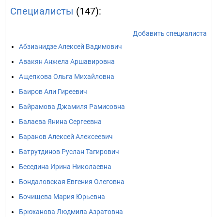
Специалисты
(147):
Добавить специалиста
Абзианидзе Алексей Вадимович
Авакян Анжела Аршавировна
Ащепкова Ольга Михайловна
Баиров Али Гиреевич
Байрамова Джамиля Рамисовна
Балаева Янина Сергеевна
Баранов Алексей Алексеевич
Батрутдинов Руслан Тагирович
Беседина Ирина Николаевна
Бондаловская Евгения Олеговна
Бочищева Мария Юрьевна
Брюханова Людмила Азратовна