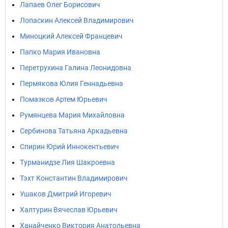
Лапаев Олег Борисович
Лопаскин Алексей Владимирович
Миноцкий Алексей Францевич
Папко Мария Ивановна
Перетрухина Галина Леонидовна
Пермякова Юлия Геннадьевна
Помазков Артем Юрьевич
Румянцева Мария Михайловна
Сербинова Татьяна Аркадьевна
Спирин Юрий Иннокентьевич
Турманидзе Лия Шакроевна
Тэхт Константин Владимирович
Ушаков Дмитрий Игоревич
Халтурин Вячеслав Юрьевич
Ханайченко Виктория Анатольевна