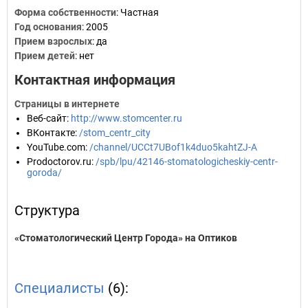
Форма собственности
: Частная
Год основания
:
2005
Прием взрослых
: да
Прием детей
: нет
Контактная информация
Страницы в интернете
Веб-сайт
:
http://www.stomcenter.ru
ВКонтакте
:
/stom_centr_city
YouTube.com
:
/channel/UCCt7UBof1k4duo5kahtZJ-A
Prodoctorov.ru
:
/spb/lpu/42146-stomatologicheskiy-centr-
goroda/
Структура
«Стоматологический Центр Города» на Оптиков
Специалисты
(6):