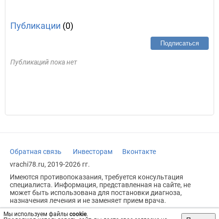
Публикации
(0)
Подписаться
Публикаций пока нет
Обратная связь
Инвесторам
Вконтакте
vrachi78.ru, 2019-2026 гг.
Имеются противопоказания, требуется консультация
специалиста. Информация, представленная на сайте, не
может быть использована для постановки диагноза,
назначения лечения и не заменяет прием врача.
Возрастное ограничение: 18+
Мы используем файлы
cookie
.