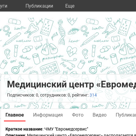
уги
Публикации
Eще
Медицинский центр «Евроме
Подписчиков: 0, сотрудников: 0, рейтинг:
314
Главное
Информация
Фото
Видео
Публика
Краткое название
:
ЧМУ "Евромедсервис"
Описание
: Медицинский центр «Евромедсервис» располагается 