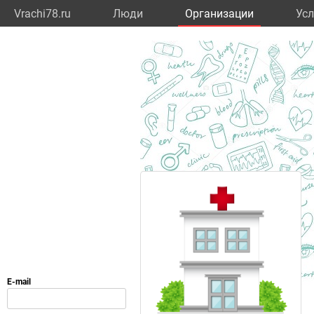
Vrachi78.ru
Люди
Организации
Усл