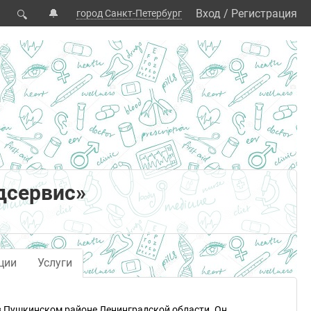
🔔
Вход
/
Регистрация
город Санкт-Петербург
🔍
дсервис»
ции
Услуги
в Пушкинском районе Ленинградской области. Он