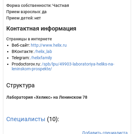
Форма собственности
: Частная
Прием взрослых
: да
Прием детей
: нет
Контактная информация
Страницы в интернете
Веб-сайт
:
http://www.helix.ru
ВКонтакте
:
/helix_lab
Telegram
:
/helixfamily
Prodoctorov.ru
:
/spb/lpu/49903-laboratoriya-heliks-na-
leninskom-prospekte/
Структура
Лаборатория «Хеликс» на Ленинском 78
Специалисты
(10):
Добавить специалиста