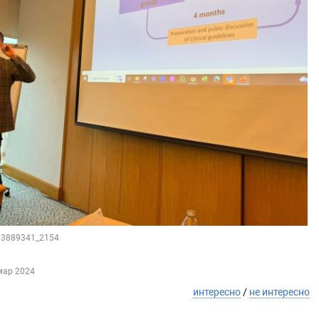
193889341_2154
мар 2024
интересно
/
не интересно