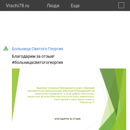
Vrachi78.ru
Люди
Eще
🔔
город
🔍
Больница Святого Георгия
Благодарим за отзыв!
#больницасвятогогеоргия