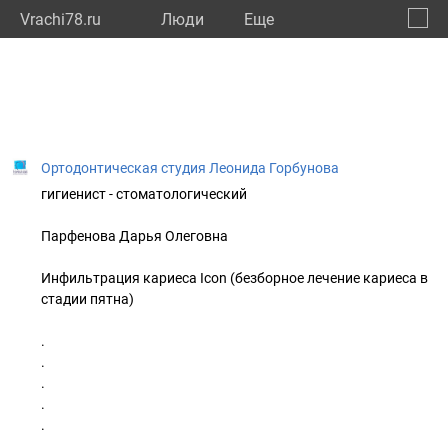
Vrachi78.ru
Люди
Eще
🔔
город
🔍
Ортодонтическая студия Леонида Горбунова
гигиенист - стоматологический
Парфенова Дарья Олеговна
Инфильтрация кариеса Icon (безборное лечение кариеса в
стадии пятна)
.
.
.
.
.
.