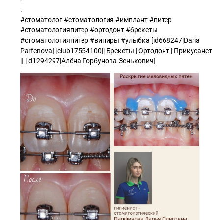
.
#стоматолог #стоматология #имплант #питер
#стоматологияпитер #ортодонт #брекеты
#стоматологияпитер #виниры #улыбка [id668247|Daria
Parfenova] [club17554100|| Брекеты | Ортодонт | Прикусанет
|] [id1294297|Алёна Горбунова-Зенькович]