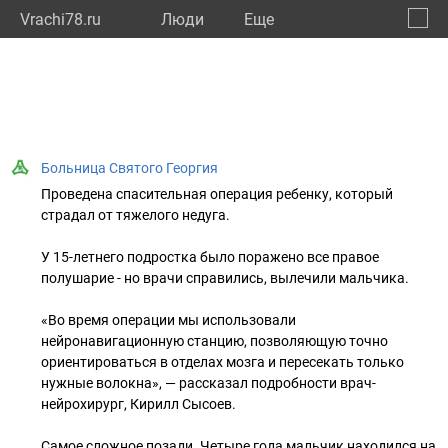
Vrachi78.ru
Люди
Eще
🔔
город
🔍
Больница Святого Георгия
Проведена спасительная операция ребенку, который
страдал от тяжелого недуга.
У 15-летнего подростка было поражено все правое
полушарие - но врачи справились, вылечили мальчика.
«Во время операции мы использовали
нейронавигационную станцию, позволяющую точно
ориентироваться в отделах мозга и пересекать только
нужные волокна», — рассказал подробности врач-
нейрохирург, Кирилл Сысоев.
Самое сложное позади. Четыре года мальчик находился на