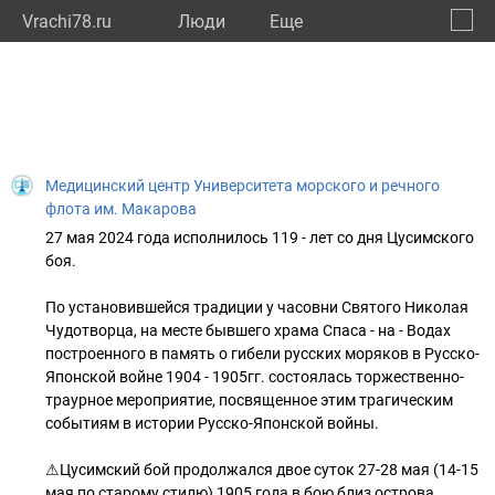
Vrachi78.ru
Люди
Eще
🔔
город
🔍
Медицинский центр Университета морского и речного
флота им. Макарова
27 мая 2024 года исполнилось 119 - лет со дня Цусимского
боя.
По установившейся традиции у часовни Святого Николая
Чудотворца, на месте бывшего храма Спаса - на - Водах
построенного в память о гибели русских моряков в Русско-
Японской войне 1904 - 1905гг. состоялась торжественно-
траурное мероприятие, посвященное этим трагическим
событиям в истории Русско-Японской войны.
⚠Цусимский бой продолжался двое суток 27-28 мая (14-15
мая по старому стилю) 1905 года в бою близ острова