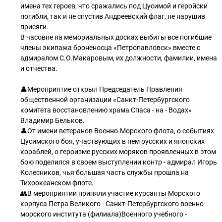
имена тех героев, что сражались под Цусимой и геройски
погибли, так и не спустив Андреевский флаг, не нарушив
присяги.
В часовне на мемориальных досках выбиты все погибшие
члены экипажа броненосца «Петропавловск» вместе с
адмиралом С.О.Макаровым, их должности, фамилии, имена
и отчества.
👤Мероприятие открыл Председатель Правления
общественной организации «Санкт-Петербургского
комитета восстановлению храма Спаса - на - Водах»
Владимир Бельков.
👤От имени ветеранов Военно-Морского флота, о событиях
Цусимского боя, участвующих в нем русских и японских
кораблей, о героизме русских моряков проявленных в этом
бою поделился в своем выступлении контр - адмирал Игорь
Колесников, чья большая часть службы прошла на
Тихоокеанском флоте.
👥В мероприятии приняли участие курсанты Морского
корпуса Петра Великого - Санкт-Петербургского военно-
морского института (филиала)Военного учебного -