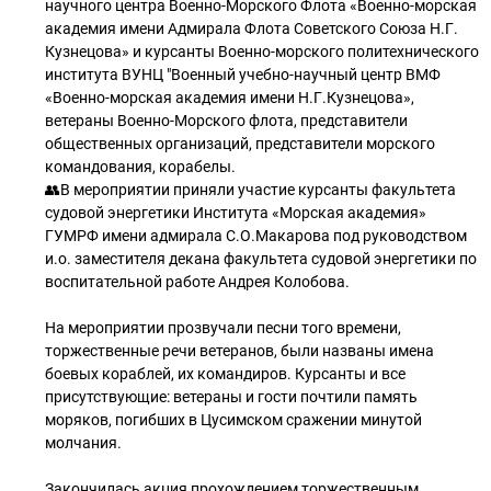
научного центра Военно-Морского Флота «Военно-морская
академия имени Адмирала Флота Советского Союза Н.Г.
Кузнецова» и курсанты Военно-морского политехнического
института ВУНЦ "Военный учебно-научный центр ВМФ
«Военно-морская академия имени Н.Г.Кузнецова»,
ветераны Военно-Морского флота, представители
общественных организаций, представители морского
командования, корабелы.
👥В мероприятии приняли участие курсанты факультета
судовой энергетики Института «Морская академия»
ГУМРФ имени адмирала С.О.Макарова под руководством
и.о. заместителя декана факультета судовой энергетики по
воспитательной работе Андрея Колобова.
На мероприятии прозвучали песни того времени,
торжественные речи ветеранов, были названы имена
боевых кораблей, их командиров. Курсанты и все
присутствующие: ветераны и гости почтили память
моряков, погибших в Цусимском сражении минутой
молчания.
Закончилась акция прохождением торжественным