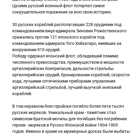
Цусима русский военный флот потерпел самое
сокрушительное поражение за всю свою историю.
30 русских кораблей располагавших 228 орудиями под
командованием вице-адмирала Зиновия Рожественского
сражались против 121 японского корабля под
командованием адмирала Того Хейхатиро, имевших на
вооружении 910 орудий.
Победу одержал японский флот, обладавший помимо
численного превосходства, преимуществом в мощности
артиллерийских боеприпасов, дальности стрельбы
артиллерийских орудий, бронировании кораблей, скорости
хода, лучшими оптическими приборами управления
артиллерийской стрельбой, лучшей выучкой экипажей
кораблей.
В том неравном бою геройски погибло более пяти тысяч
русских моряков. Уникальный храм - памятник стал
символом братской могилы для погибших без погребения
героев - моряков в Русско-Японской войне 1904-1905
годов. Именно в храме на мраморных досках были выбиты