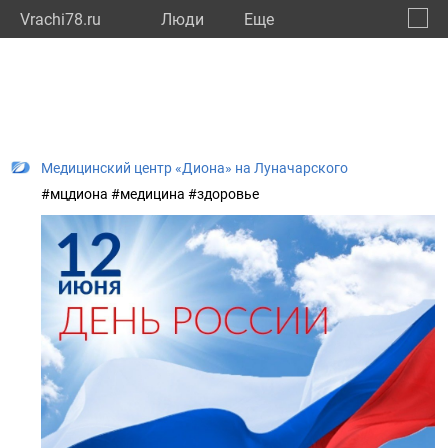
Vrachi78.ru
Люди
Eще
🔔
город
🔍
Медицинский центр «Диона» на Луначарского
#мцдиона #медицина #здоровье