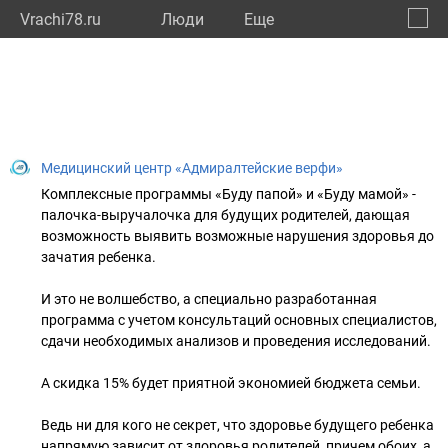
Vrachi78.ru
Люди
Eще
🔔
город
🔍
Медицинский центр «Адмиралтейские верфи»
Комплексные программы «Буду папой» и «Буду мамой» -
палочка-выручалочка для будущих родителей, дающая
возможность выявить возможные нарушения здоровья до
зачатия ребенка.
И это не волшебство, а специально разработанная
программа с учетом консультаций основных специалистов,
сдачи необходимых анализов и проведения исследований.
А скидка 15% будет приятной экономией бюджета семьи.
Ведь ни для кого не секрет, что здоровье будущего ребенка
напрямую зависит от здоровья родителей, причем обоих, а