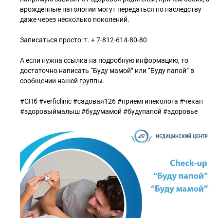
врожденные патологии могут передаться по наследству
даже через несколько поколений.
Записаться просто: т. + 7-812-614-80-80
А если нужна ссылка на подробную информацию, то
достаточно написать “Буду мамой” или “Буду папой” в
сообщении нашей группы.
#СПб #verficlinic #садовая126 #приемгинеколога #чекап
#здоровыймалыш #будумамой #будупапой #здоровье