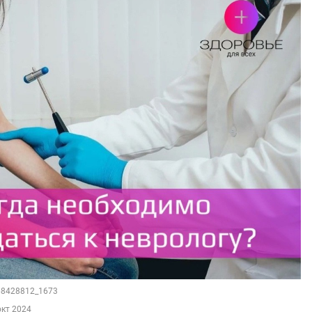
168428812_1673
окт 2024