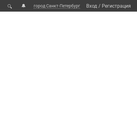
🔔
Вход
/
Регистрация
город Санкт-Петербург
🔍