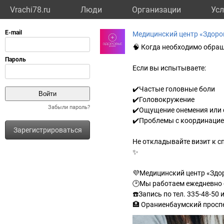
Vrachi78.ru
Люди
Организации
Усл
Медицинский центр «Здоров
🧠 Когда необходимо обращ
Если вы испытываете:
✔️Частые головные боли
✔️Головокружение
Забыли пароль?
✔️Ощущение онемения или 
✔️Проблемы с координацие
Зарегистрироваться
Не откладывайте визит к с
✨
💜Медицинский центр «Здор
🕑Мы работаем ежедневно с 
☎️Запись по тел. 335-48-50 и
🏥 Ораниенбаумский проспек