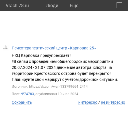
Vrachi78.ru
Люди
Eще
🔔
город
🔍
Психотерапевтический центр «Карповка 25»
НКЦ Карповка предупреждает‼️
‼️В связи с проведением общегородских мероприятий
20.07.2024 - 21.07.2024 движение автотранспорта на
территории Крестовского острова будет перекрыто‼️
Планируйте свой маршрут с учетом дорожной ситуации.
Источник: https://vk.com/wall-133799664_2414
Пост
№74783
, опубликован
19 июл 2024
Сохранить
интересно
/
не интересно