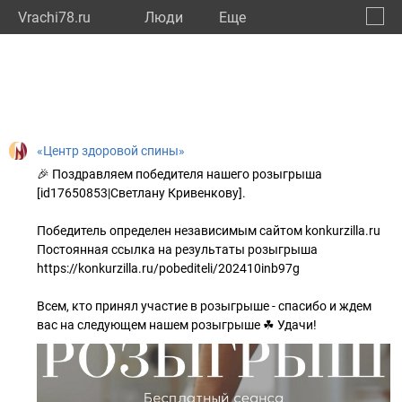
Vrachi78.ru
Люди
Eще
🔔
город
🔍
«Центр здоровой спины»
🎉 Поздравляем победителя нашего розыгрыша
[id17650853|Светлану Кривенкову].
Победитель определен независимым сайтом konkurzilla.ru
Постоянная ссылка на результаты розыгрыша
https://konkurzilla.ru/pobediteli/202410inb97g
Всем, кто принял участие в розыгрыше - спасибо и ждем
вас на следующем нашем розыгрыше ☘ Удачи!