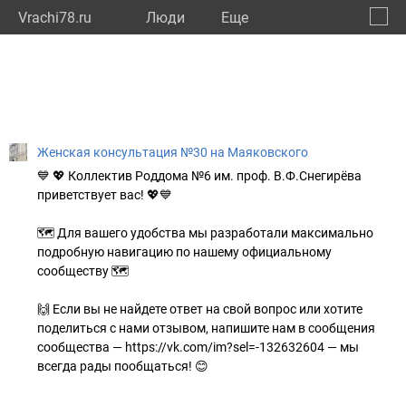
Vrachi78.ru
Люди
Eще
🔔
город
🔍
Женская консультация №30 на Маяковского
💙 💖 Коллектив Роддома №6 им. проф. В.Ф.Снегирёва
приветствует вас! 💖💙
🗺 Для вашего удобства мы разработали максимально
подробную навигацию по нашему официальному
сообществу 🗺
🙌 Если вы не найдете ответ на свой вопрос или хотите
поделиться с нами отзывом, напишите нам в сообщения
сообщества — https://vk.com/im?sel=-132632604 — мы
всегда рады пообщаться! 😊
________________________