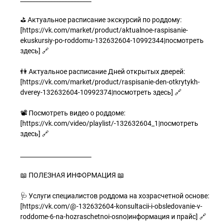
⛳ Актуальное расписание экскурсий по роддому:
[https://vk.com/market/product/aktualnoe-raspisanie-
ekuskursiy-po-roddomu-132632604-10992344|посмотреть
здесь] 🔗
👫 Актуальное расписание Дней открытых дверей:
[https://vk.com/market/product/raspisanie-den-otkrytykh-
dverey-132632604-10992374|посмотреть здесь] 🔗
📽 Посмотреть видео о роддоме:
[https://vk.com/video/playlist/-132632604_1|посмотреть
здесь] 🔗
________________________
📖 ПОЛЕЗНАЯ ИНФОРМАЦИЯ 📖
🩺 Услуги специалистов роддома на хозрасчетной основе:
[https://vk.com/@-132632604-konsultacii-i-obsledovanie-v-
roddome-6-na-hozraschetnoi-osno|информация и прайс] 🔗