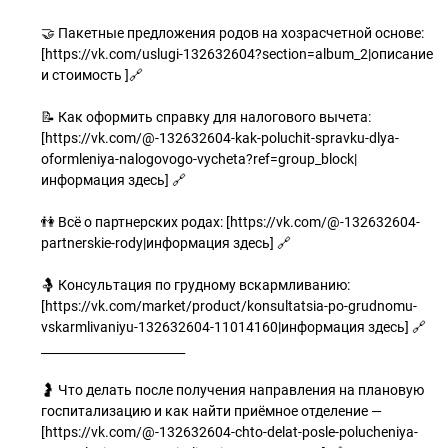
🤝 Пакетные предложения родов на хозрасчетной основе:
[https://vk.com/uslugi-132632604?section=album_2|описание
и стоимость ]🔗
📝 Как оформить справку для налогового вычета:
[https://vk.com/@-132632604-kak-poluchit-spravku-dlya-
oformleniya-nalogovogo-vycheta?ref=group_block|
информация здесь] 🔗
👫 Всё о партнерских родах: [https://vk.com/@-132632604-
partnerskie-rody|информация здесь] 🔗
🤱 Консультация по грудному вскармливанию:
[https://vk.com/market/product/konsultatsia-po-grudnomu-
vskarmlivaniyu-132632604-11014160|информация здесь] 🔗
________________________
🤰 Что делать после получения направления на плановую
госпитализацию и как найти приёмное отделение —
[https://vk.com/@-132632604-chto-delat-posle-polucheniya-