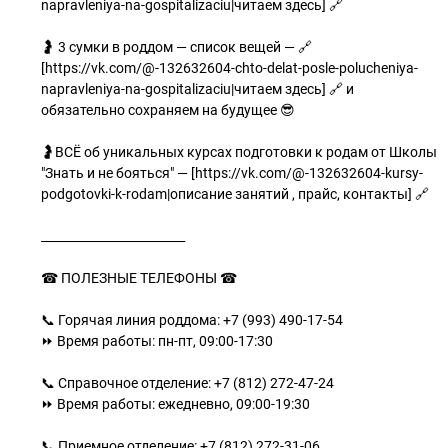
napravleniya-na-gospitalizaciu|читаем здесь] 🔗
🤰 3 сумки в роддом — список вещей — 🔗
[https://vk.com/@-132632604-chto-delat-posle-polucheniya-
napravleniya-na-gospitalizaciu|читаем здесь] 🔗 и
обязательно сохраняем на будущее 😎
🤰ВСЁ об уникальных курсах подготовки к родам от Школы
"Знать и не бояться" — [https://vk.com/@-132632604-kursy-
podgotovki-k-rodam|описание занятий , прайс, контакты] 🔗
________________________
☎ ПОЛЕЗНЫЕ ТЕЛЕФОНЫ ☎
📞 Горячая линия роддома: +7 (993) 490-17-54
⏩ Время работы: пн-пт, 09:00-17:30
📞 Справочное отделение: +7 (812) 272-47-24
⏩ Время работы: ежедневно, 09:00-19:30
📞 Приемное отделение: +7 (812) 272-31-06