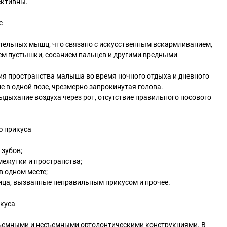
ективны.
с
ельных мышц, что связано с искусственным вскармливанием,
м пустышки, сосанием пальцев и другими вредными
я пространства малыша во время ночного отдыха и дневного
е в одной позе, чрезмерно запрокинутая голова.
дыхание воздуха через рот, отсутствие правильного носового
ю прикуса
 зубов;
межутки и пространства;
в одном месте;
ица, вызванные неправильным прикусом и прочее.
куса
съемными и несъемными ортодонтическими конструкциями. В