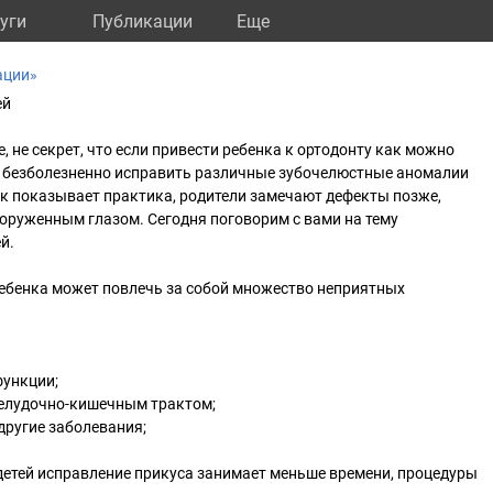
уги
Публикации
Eще
ации»
ей
, не секрет, что если привести ребенка к ортодонту как можно
и безболезненно исправить различные зубочелюстные аномалии
к показывает практика, родители замечают дефекты позже,
оруженным глазом. Сегодня поговорим с вами на тему
й.
ребенка может повлечь за собой множество неприятных
функции;
желудочно-кишечным трактом;
другие заболевания;
у детей исправление прикуса занимает меньше времени, процедуры