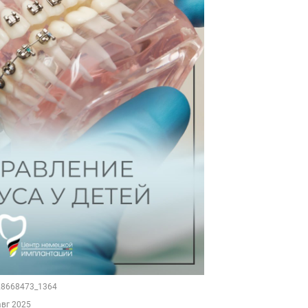
128668473_1364
авг 2025