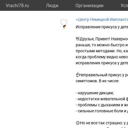
Vrachi78.ru
Люди
Организации
Усл
«Центр Немецкой Имплант
Исправление прикуса у дет
👋Друзья, Привет! Наверное
раньше, то можно быстро 
простыми методами. Но, ка
когда проблему видно нево
исправления прикуса у дете
☝️Неправильный прикус у 
симптомов. В их числе:
- нарушение дикции;
- недостатки жевательной 
- проблемы с дыханием и 
- сильные головные боли и 
😉Но не все так страшно: 