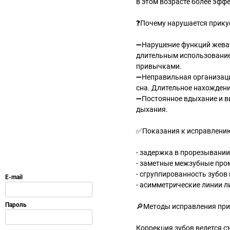
в этом возрасте более эфф
❓Почему нарушается прику
➖Нарушение функций жеват
длительным использование
привычками.
➖Неправильная организаци
сна. Длительное нахождени
➖Постоянное вдыхание и вы
дыхания.
✅Показания к исправлени
- задержка в прорезывании
- заметные межзубные про
- сгруппированность зубов 
- асимметрические линии л
🔎Методы исправления при
Коррекция зубов ведется 