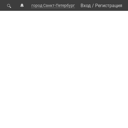
🔔
Вход
/
Регистрация
город Санкт-Петербург
🔍