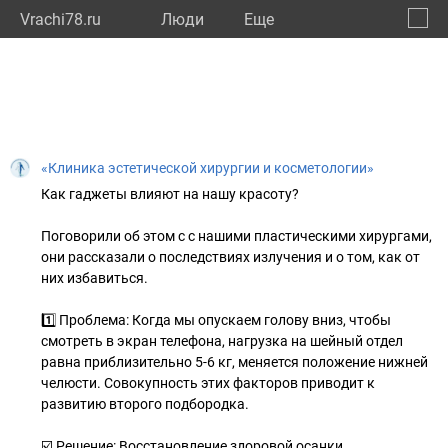
Vrachi78.ru
Люди
Eще
🔔
город
🔍
«Клиника эстетической хирургии и косметологии»
Как гаджеты влияют на нашу красоту?
Поговорили об этом с с нашими пластическими хирургами,
они рассказали о последствиях излучения и о том, как от
них избавиться.
1️⃣ Проблема: Когда мы опускаем голову вниз, чтобы
смотреть в экран телефона, нагрузка на шейный отдел
равна приблизительно 5-6 кг, меняется положение нижней
челюсти. Совокупность этих факторов приводит к
развитию второго подбородка.
☑️ Решение: Восстановление здоровой осанки.