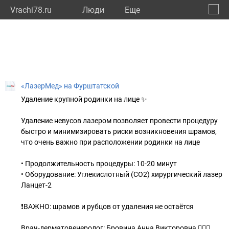
Vrachi78.ru
Люди
Eще
🔔
город
🔍
«ЛазерМед» на Фурштатской
Удаление крупной родинки на лице ✨
Удаление невусов лазером позволяет провести процедуру
быстро и минимизировать риски возникновения шрамов,
что очень важно при расположении родинки на лице
• Продолжительность процедуры: 10-20 минут
• Оборудование: Углекислотный (СО2) хирургический лазер
Ланцет-2
❗️ВАЖНО: шрамов и рубцов от удаления не остаётся
Врач-дерматовенеролог: Бровина Анна Викторовна 👩🏽‍⚕️