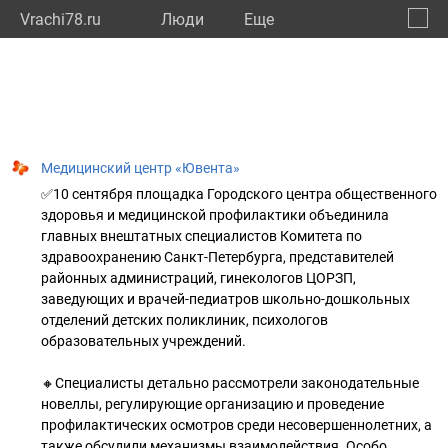
Vrachi78.ru
Люди
Eще
🔔
город
🔍
Медицинский центр «Ювента»
✅10 сентября площадка Городского центра общественного
здоровья и медицинской профилактики объединила
главных внештатных специалистов Комитета по
здравоохранению Санкт-Петербурга, представителей
районных администраций, гинекологов ЦОРЗП,
заведующих и врачей-педиатров школьно-дошкольных
отделений детских поликлиник, психологов
образовательных учреждений.
🔸Специалисты детально рассмотрели законодательные
новеллы, регулирующие организацию и проведение
профилактических осмотров среди несовершеннолетних, а
также обсудили механизмы взаимодействия. Особо