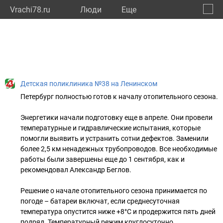
Vrachi78.ru
Люди
Eще
🔔
город
🔍
Детская поликлиника №38 на Ленинском
Петербург полностью готов к началу отопительного сезона.
⠀
Энергетики начали подготовку еще в апреле. Они провели
температурные и гидравлические испытания, которые
помогли выявить и устранить сотни дефектов. Заменили
более 2,5 км ненадежных трубопроводов. Все необходимые
работы были завершены еще до 1 сентября, как и
рекомендовал Александр Беглов.
⠀
Решение о начале отопительного сезона принимается по
погоде – батареи включат, если среднесуточная
температура опустится ниже +8°С и продержится пять дней
подряд. Температурный режим круглосуточно