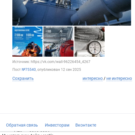
Источник: https://vk.com/wall-96226454_4267
Пост
№75540
, опубликован
12 сен 2025
Сохранить
интересно
/
не интересно
Обратная связь
Инвесторам
Вконтакте
vrachi78.ru, 2019-2026 гг.