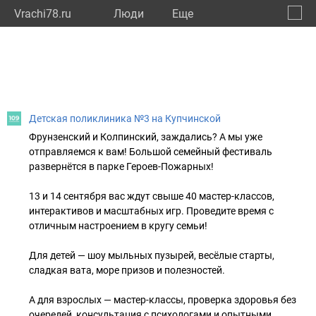
Vrachi78.ru
Люди
Eще
🔔
город
🔍
Детская поликлиника №3 на Купчинской
Фрунзенский и Колпинский, заждались? А мы уже
отправляемся к вам! Большой семейный фестиваль
развернётся в парке Героев-Пожарных!
13 и 14 сентября вас ждут свыше 40 мастер-классов,
интерактивов и масштабных игр. Проведите время с
отличным настроением в кругу семьи!
Для детей — шоу мыльных пузырей, весёлые старты,
сладкая вата, море призов и полезностей.
А для взрослых — мастер-классы, проверка здоровья без
очередей, консультация с психологами и опытными