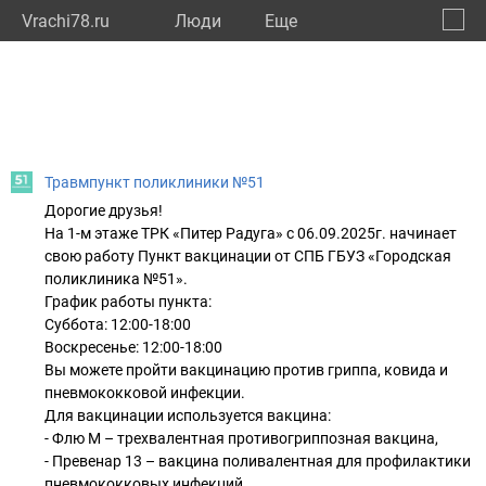
Vrachi78.ru
Люди
Eще
🔔
город
🔍
Травмпункт поликлиники №51
Дорогие друзья!
На 1-м этаже ТРК «Питер Радуга» с 06.09.2025г. начинает
свою работу Пункт вакцинации от СПБ ГБУЗ «Городская
поликлиника №51».
График работы пункта:
Суббота: 12:00-18:00
Воскресенье: 12:00-18:00
Вы можете пройти вакцинацию против гриппа, ковида и
пневмококковой инфекции.
Для вакцинации используется вакцина:
- Флю М – трехвалентная противогриппозная вакцина,
- Превенар 13 – вакцина поливалентная для профилактики
пневмококковых инфекций.