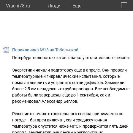
Vrachi78.ru
Люди
Eще
🔔
город
🔍
Поликлиника №13 на Тобольской
Петербург полностью готов к началу отопительного сезона.
⠀
Энергетики начали подготовку еще в апреле. Они провели
температурные и гидравлические испытания, которые
помогли выявить и устранить сотни дефектов. Заменили
более 2,5 км ненадежных трубопроводов. Все необходимые
работы были завершены еще до 1 сентября, как и
рекомендовал Александр Беглов.
⠀
Решение о начале отопительного сезона принимается по
погоде – батареи включат, если среднесуточная
температура опустится ниже +8°С и продержится пять дней
подряд. Температурный режим круглосуточно