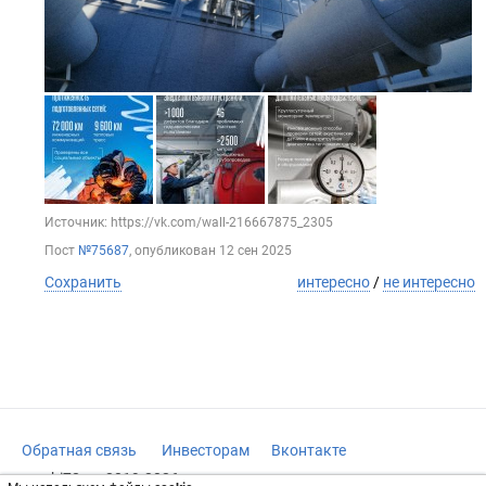
Источник: https://vk.com/wall-216667875_2305
Пост
№75687
, опубликован
12 сен 2025
Сохранить
интересно
/
не интересно
Обратная связь
Инвесторам
Вконтакте
vrachi78.ru, 2019-2026 гг.