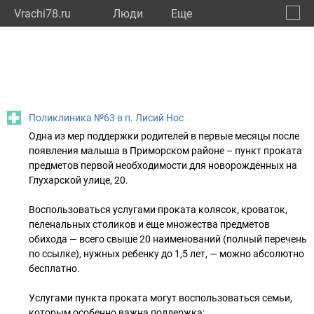
Vrachi78.ru
Люди
Eще
🔔
город
🔍
Поликлиника №63 в п. Лисий Нос
Одна из мер поддержки родителей в первые месяцы после
появления малыша в Приморском районе – пункт проката
предметов первой необходимости для новорожденных на
Глухарской улице, 20.
Воспользоваться услугами проката колясок, кроваток,
пеленальных столиков и еще множества предметов
обихода — всего свыше 20 наименований (полный перечень
по ссылке), нужных ребенку до 1,5 лет, — можно абсолютно
бесплатно.
Услугами пункта проката могут воспользоваться семьи,
которым особенно важна поддержка: