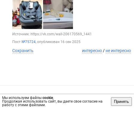
Источник: https://vk.com/wall-206170569_1441
Пост
№75724
, опубликован
16 сен 2025
Сохранить
интересно
/
не интересно
Обратная связь
Инвесторам
Вконтакте
Мы используем файлы
cookie
.
Принять
Продолжая использовать сайт, вы даете свое согласие на
vrachi78.ru, 2019-2026 гг.
работу с этими файлами.
Имеются противопоказания, требуется консультация
специалиста. Информация, представленная на сайте, не
может быть использована для постановки диагноза,
назначения лечения и не заменяет прием врача.