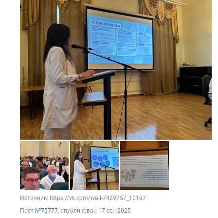
Источник: https://vk.com/wall-7429757_10197
Пост
№75777
, опубликован
17 сен 2025