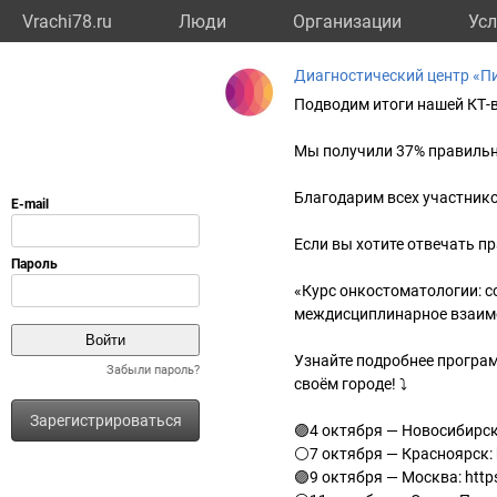
Vrachi78.ru
Люди
Организации
Усл
Диагностический центр «П
Подводим итоги нашей КТ-
Мы получили 37% правильн
Благодарим всех участнико
Если вы хотите отвечать п
«Курс онкостоматологии: с
междисциплинарное взаим
Узнайте подробнее програм
Забыли пароль?
своём городе! ⤵️
Зарегистрироваться
🟣4 октября — Новосибирск: 
⚪️7 октября — Красноярск: h
🟣9 октября — Москва: https