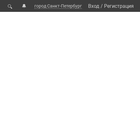
🔔
Вход
/
Регистрация
город Санкт-Петербург
🔍