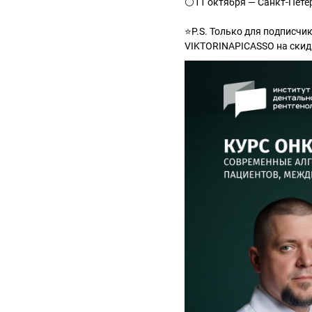
⚪️11 октября — Санкт-Петерб
⭐️P.S. Только для подписч
VIKTORINAPICASSO на скидк