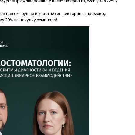
ург: https://diagnostika-pikasso.timepad.ru/event/3482250/
иков нашей группы и участников викторины: промокод
у 20% на покупку семинара!