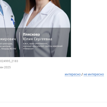
55024995_2183
сен 2025
интересно
/
не интересно