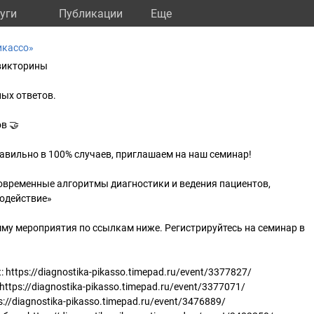
уги
Публикации
Eще
икассо»
викторины
ых ответов.
в 🤝
равильно в 100% случаев, приглашаем на наш семинар!
овременные алгоритмы диагностики и ведения пациентов,
одействие»
му мероприятия по ссылкам ниже. Регистрируйтесь на семинар в
https://diagnostika-pikasso.timepad.ru/event/3377827/
ttps://diagnostika-pikasso.timepad.ru/event/3377071/
://diagnostika-pikasso.timepad.ru/event/3476889/