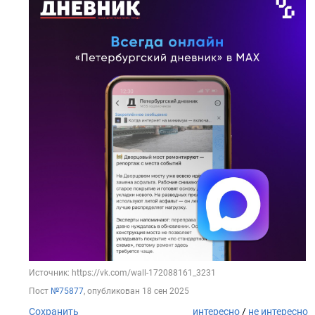
Источник: https://vk.com/wall-172088161_3231
Пост
№75877
, опубликован
18 сен 2025
Сохранить
интересно
/
не интересно