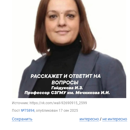
Источник: https://vk.com/wall-92690915_2599
Пост
№75894
, опубликован
17 сен 2025
Сохранить
интересно
/
не интересно