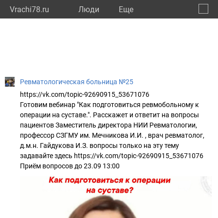
Vrachi78.ru
Люди
Eще
🔔
город
🔍
Ревматологическая больница №25
https://vk.com/topic-92690915_53671076
Готовим вебинар "Как подготовиться ревмобольному к
операции на суставе.". Расскажет и ответит на вопросы
пациентов Заместитель директора НИИ Ревматологии,
профессор СЗГМУ им. Мечникова И.И. , врач ревматолог,
д.м.н. Гайдукова И.З. вопросы только на эту тему
задавайте здесь https://vk.com/topic-92690915_53671076
Приём вопросов до 23.09 13:00