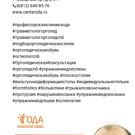
📞8(812) 640-85-76
www.centeroda.ru
#профессорскаяклиникаода
#травматологортопед
#травматологортопедспб
#подборортопедическихстелек
#ортопедическаяобувь
#остеопатспб
#ОртопедическаяКонсультация
#ортопедспб #упражнениядляспины
#ортопедическаяобувь #плоскостопие
#вальгуснаядеформациястопы #индивидуальныестельки
#formthotics #больвспине #грыжапозвоночника
#протрузия #нарушениеосанки #упражнениядляосанки
#упражнениядляшеи #остеопатия