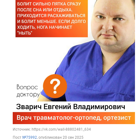
Источник: https://vk.com/wall-88802481_634
Пост
№75992
, опубликован
20 сен 2025