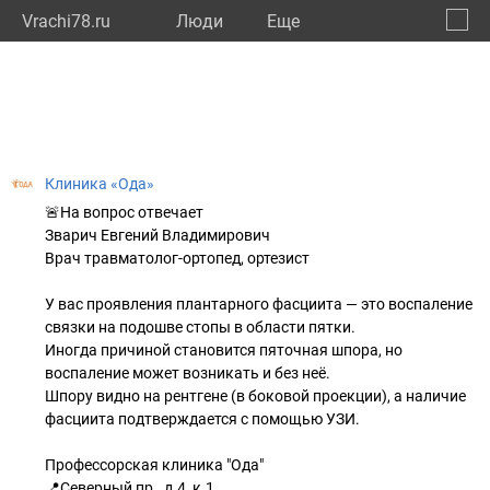
Vrachi78.ru
Люди
Eще
🔔
город
🔍
Клиника «Ода»
🚨На вопрос отвечает
Зварич Евгений Владимирович
Врач травматолог-ортопед, ортезист
У вас проявления плантарного фасциита — это воспаление
связки на подошве стопы в области пятки.
Иногда причиной становится пяточная шпора, но
воспаление может возникать и без неё.
Шпору видно на рентгене (в боковой проекции), а наличие
фасциита подтверждается с помощью УЗИ.
Профессорская клиника "Ода"
📍Северный пр., д.4, к.1