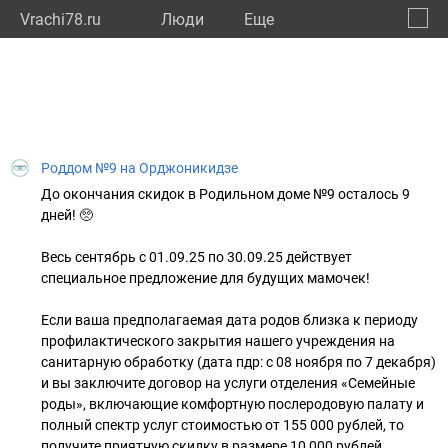
Vrachi78.ru
Люди
Eще
🔔
город
🔍
Роддом №9 на Орджоникидзе
До окончания скидок в Родильном доме №9 осталось 9
дней! 🥺
Весь сентябрь с 01.09.25 по 30.09.25 действует
специальное предложение для будущих мамочек!
Если ваша предполагаемая дата родов близка к периоду
профилактического закрытия нашего учреждения на
санитарную обработку (дата пдр: с 08 ноября по 7 декабря)
и вы заключите договор на услуги отделения «Семейные
роды», включающие комфортную послеродовую палату и
полный спектр услуг стоимостью от 155 000 рублей, то
получите приятную скидку в размере 10 000 рублей.