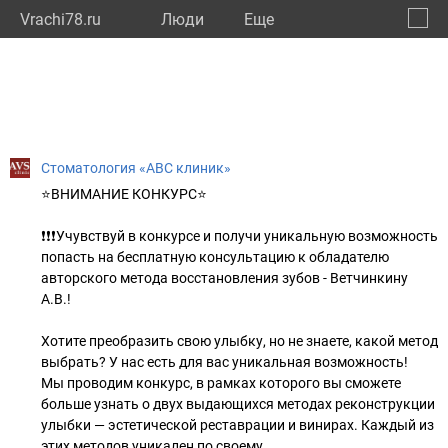
Vrachi78.ru
Люди
Eще
🔔
город
🔍
Стоматология «АВС клиник»
⭐ВНИМАНИЕ КОНКУРС⭐
❗❗❗Учувствуй в конкурсе и получи уникальную возможность
попасть на бесплатную консультацию к обладателю
авторского метода восстановления зубов - Ветчинкину
А.В.!
Хотите преобразить свою улыбку, но не знаете, какой метод
выбрать? У нас есть для вас уникальная возможность!
Мы проводим конкурс, в рамках которого вы сможете
больше узнать о двух выдающихся методах реконструкции
улыбки — эстетической реставрации и винирах. Каждый из
этих методов уникален по своему.