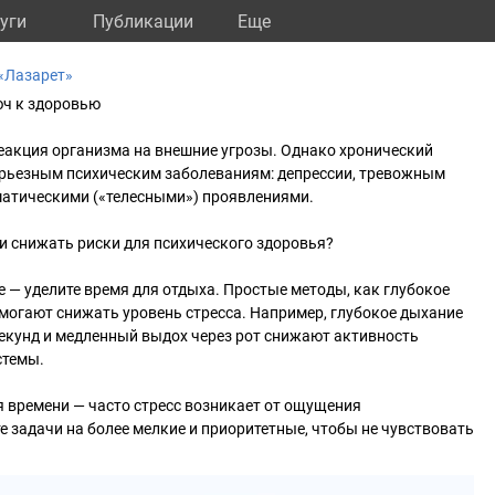
уги
Публикации
Eще
«Лазарет»
юч к здоровью
еакция организма на внешние угрозы. Однако хронический
серьезным психическим заболеваниям: депрессии, тревожным
матическими («телесными») проявлениями.
 и снижать риски для психического здоровья?
е — уделите время для отдыха. Простые методы, как глубокое
могают снижать уровень стресса. Например, глубокое дыхание
 секунд и медленный выдох через рот снижают активность
стемы.
 времени — часто стресс возникает от ощущения
е задачи на более мелкие и приоритетные, чтобы не чувствовать