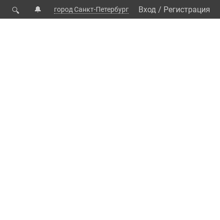
🔔
Вход
/
Регистрация
город Санкт-Петербург
🔍