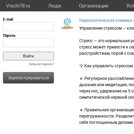
Vrachi78.ru
Люди
Организации
Усл
Наркологическая клиника 
Управление стрессом — кл
Стресс — это нормальная р
стресс может привести к 
расстройствам, порой с со
Забыли пароль?
💡 Как управлять стрессом
Зарегистрироваться
🔹 Регулярное расслаблени
дыхание или медитация, по
через нос, удержание на 5
симпатической нервной си
🔹 Правильная организация
перегруженности. Разделит
себя поглощенным делами.