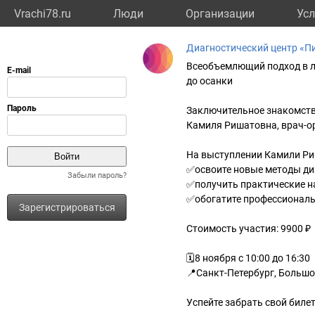
Vrachi78.ru
Люди
Организации
Усл
Диагностический центр «П
Всеобъемлющий подход в л
до осанки
Заключительное знакомств
Камиля Ришатовна, врач-ор
На выступлении Камили Р
✅освоите новые методы диа
Забыли пароль?
✅получить практические н
✅обогатите профессиональ
Зарегистрироваться
Стоимость участия: 9900 ₽
🗓️8 ноября с 10:00 до 16:30
📍Санкт-Петербург, Большо
Успейте забрать свой билет 