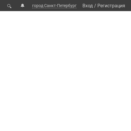
🔔
Вход
/
Регистрация
город Санкт-Петербург
🔍