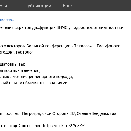
уги
Публикации
Eще
икассо»
ечении скрытой дисфункции ВНЧС у подростка: от диагностики
о с лектором Большой конференции «Пикассо» — Гильфанова
тодонт, гнатолог.
ишатовны вы:
гностики и лечения;
авыки междисциплинарного подхода;
ный опыт и обменяетесь знаниями.
й проспект Петроградской Стороны 37, Отель «Введенский»
с выгодой по ссылке: https://clck.ru/3PezKY