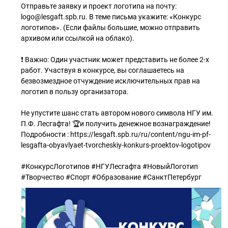
Отправьте заявку и проект логотипа на почту:
logo@lesgaft.spb.ru. В теме письма укажите: «Конкурс
логотипов». (Если файлы большие, можно отправить
архивом или ссылкой на облако).
❗ Важно: Один участник может представить не более 2-х
работ. Участвуя в конкурсе, вы соглашаетесь на
безвозмездное отчуждение исключительных прав на
логотип в пользу организатора.
Не упустите шанс стать автором нового символа НГУ им.
П.Ф. Лесгафта! 🏆и получить денежное вознаграждение!
Подробности : https://lesgaft.spb.ru/ru/content/ngu-im-pf-
lesgafta-obyavlyaet-tvorcheskiy-konkurs-proektov-logotipov
#КонкурсЛоготипов #НГУЛесгафта #НовыйЛоготип
#Творчество #Спорт #Образование #СанктПетербург