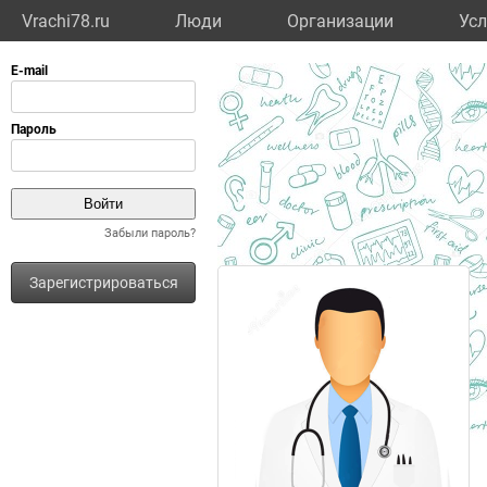
Vrachi78.ru
Люди
Организации
Усл
Забыли пароль?
Зарегистрироваться