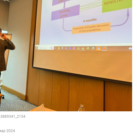
193889341_2154
мар 2024