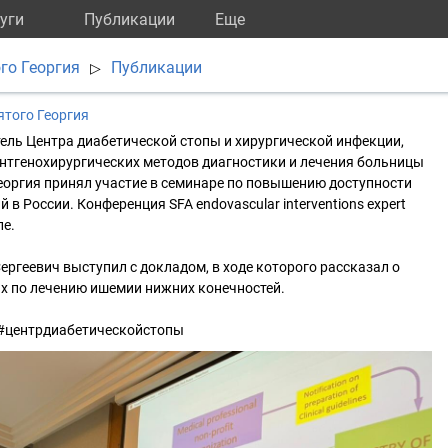
уги
Публикации
Eще
го Георгия
Публикации
▷
того Георгия
ель Центра диабетической стопы и хирургической инфекции,
нтгенохирургических методов диагностики и лечения больницы
еоргия принял участие в семинаре по повышению доступности
 в России. Конференция SFA endovascular interventions expert
ле.
ергеевич выступил с докладом, в ходе которого рассказал о
х по лечению ишемии нижних конечностей.
 #центрдиабетическойстопы