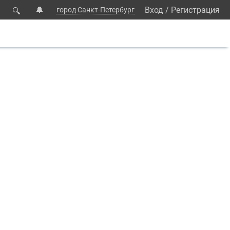
🔔
Вход
/
Регистрация
город Санкт-Петербург
🔍