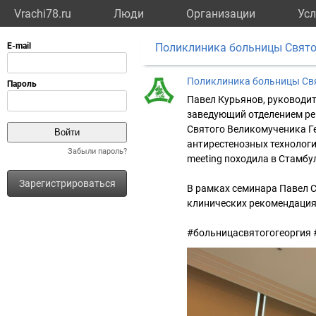
Vrachi78.ru
Люди
Организации
Усл
Поликлиника больницы Свято
Поликлиника больницы Свя
Павел Курьянов, руководит
заведующий отделением ре
Святого Великомученика Г
антирестенозных технологий
Забыли пароль?
meeting походила в Стамбу
Зарегистрироваться
В рамках семинара Павел С
клинических рекомендация
#больницасвятогогеоргия