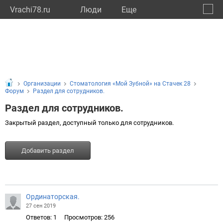
Vrachi78.ru
Люди
Eще
🔔
город
🔍
Организации
Стоматология «Мой Зубной» на Стачек 28
Форум
Раздел для сотрудников.
Раздел для сотрудников.
Закрытый раздел, доступный только для сотрудников.
Добавить раздел
Ординаторская.
27 сен 2019
Ответов: 1
Просмотров: 256